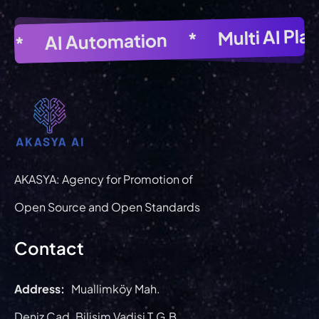
Multi AI
mage Generator
*
AI Automation
*
AI Image Genera
*
ort
AKASYA: Agency for Promotion of
Open Source and Open Standards
Contact
Address:
Muallimköy Mah.
Deniz Cad. Bilişim Vadisi T.G.B.