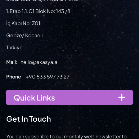
1.Etap 1.1.C1 Blok No: 143 /8
İç Kapı No: Z01
Gebze/ Kocaeli
Turkiye
Mail:
hello@akasya.ai
Phone:
+90 533 597 73 27
Quick Links
Get In Touch
You can subscribe to our monthly web newsletter to