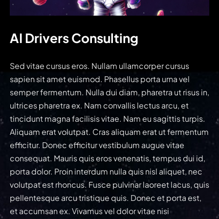
AI Drivers Consulting
Sed vitae cursus eros. Nullam ullamcorper cursus
sapien sit amet euismod. Phasellus porta urna vel
semper fermentum. Nulla dui diam, pharetra ut risus in,
ultrices pharetra ex. Nam convallis lectus arcu, et
tincidunt magna facilisis vitae. Nam eu sagittis turpis.
Aliquam erat volutpat. Cras aliquam erat ut fermentum
efficitur. Donec efficitur vestibulum augue vitae
consequat. Mauris quis eros venenatis, tempus dui id,
porta dolor. Proin interdum nulla quis nisl aliquet, nec
volutpat est rhoncus. Fusce pulvinar laoreet lacus, quis
pellentesque arcu tristique quis. Donec et porta est,
et accumsan ex. Vivamus vel dolor vitae nisi